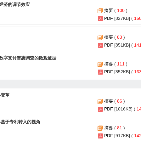
经济的调节效应
摘要
(
100
)
PDF
[827KB] (
15
摘要
(
83
)
PDF
[851KB] (
14
数字支付普惠调查的微观证据
摘要
(
111
)
PDF
[852KB] (
16
略变革
摘要
(
86
)
PDF
[1016KB] (
1
—基于专利转入的视角
摘要
(
81
)
PDF
[917KB] (
14