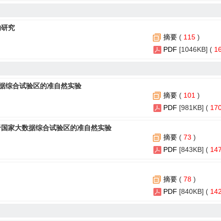
丛》持续入选CSSCI来源期刊
202
：产教融合需要体系重构
202
的研究
丛（浙江财经大学学报）》 2025年增刊征稿启事
摘要
(
115
)
202
PDF
[1046KB] (
1
：科教融合要倡导“一元论”
202
：做“顶天立地”有组织的科研
202
据综合试验区的准自然实验
摘要
(
101
)
PDF
[981KB] (
17
于国家大数据综合试验区的准自然实验
摘要
(
73
)
PDF
[843KB] (
14
摘要
(
78
)
PDF
[840KB] (
14