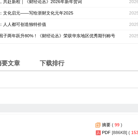
，共赴新程｜《财经论丛》2026年新年贺词
202
：文化启元——写给浙财文化元年2025
202
：人人都可创造独特价值
202
因子两年跃升80%！《财经论丛》荣获华东地区优秀期刊称号
202
》2023—2024年度优秀刊文
202
丛》跻身经济综合类期刊Q1梯队
202
摘要文章
下载排行
：要像抓八项规定那样抓“三风建设”
202
丛》入选“2025年中国科技核心期刊”
202
：“一生一方案”
202
：改革教学生产关系
202
：学科融合需要自我革命
202
摘要
(
99
)
丛（浙江财经大学学报）》 关于规范AI工具使用的声明
202
PDF
[886KB] (
15