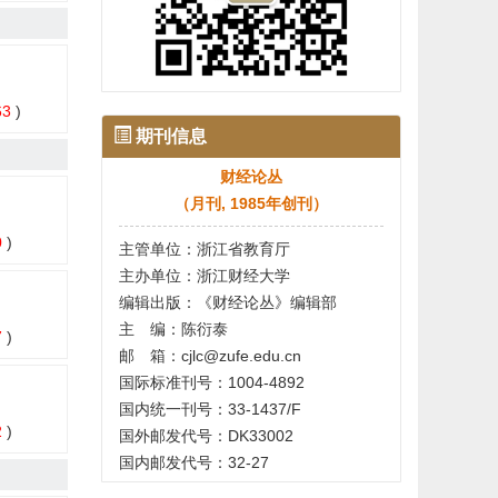
5-08-05
5-07-10
5-06-13
63
)
5-06-10
期刊信息
5-05-10
财经论丛
（月刊, 1985年创刊）
0
)
主管单位：浙江省教育厅
主办单位：浙江财经大学
编辑出版：《财经论丛》编辑部
主 编：陈衍泰
7
)
邮 箱：cjlc@zufe.edu.cn
国际标准刊号：1004-4892
国内统一刊号：33-1437/F
2
)
国外邮发代号：DK33002
国内邮发代号：32-27